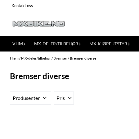
Hopp til innhold
Kontakt oss
VHM
MX-DELER/TILBEHØR
MX-KJØREUTSTYR
Hjem
/
MX-deler/tilbehør
/
Bremser
/
Bremser diverse
Bremser diverse
Produsenter
Pris