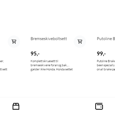
Bremseskiveboltsett
Putoline 
95,-
99,-
er,
Komplett skruesett til
Putoline Brake
bremseskivene foran og bak,
been specially
t sett
gjelder ikke Honda. Honda settet
on all brake pa
inneholder 6 skruer og
master cylinde
6 muttere,skal du ha foran og bak
discs. This exc
må du bestille 2 sett.
formula is safe
and leaves no 
components. 