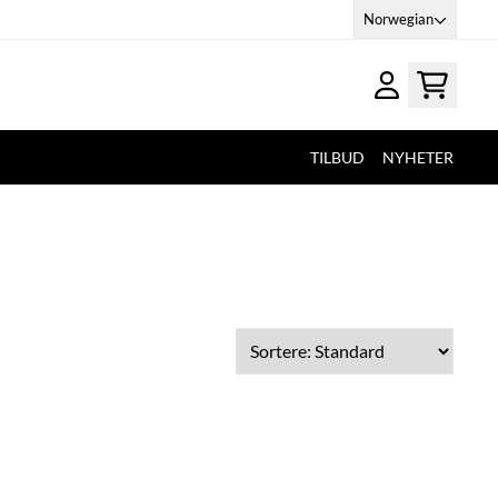
Norwegian
TILBUD
NYHETER