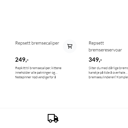
Repsett bremsecaliper
Repsett
bremsereservoar
249,-
349,-
Repkitt til bremsecaliper, kittene
Sliter du med dårlige brems
inneholder alle pakninger og
kanskje på tide å overhale
festepinner nødvendige for å
bremsesylinderen? Komplet
overhale caliperen
for renovering av for- eller
bakbremsereservoar.