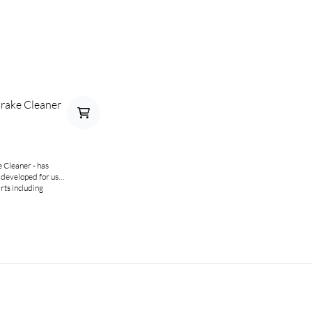
Brake Cleaner
 Cleaner - has
 developed for use
rts including
rs, callipers, and
lusive, non-toxic
 and easy to use,
residue on cleaned
500 ml.