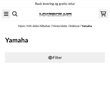
Rask levering og gratis retur
Hopp til innhold
Hjem
/
MX-deler/tilbehør
/
Motordeler
/
Rekluse
/
Yamaha
Yamaha
Filter