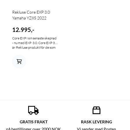
Rekluse Core EXP 3.0
Yamaha YZ85 2022
12.995,-
Core EXP i sin senaste skepnad
- nu med EXP 3.0. Core EXP 3.0
är Rekluse produkt för de som
vill ha det bästa i fråga om
hållbarhet och prestanda
kombinerat med Rekluse EXP
automatiska
frikopplingsfunktion. Core står
för hard core och betyder att
kärnan av kopplingen byts ut
mot delar av högsta kvalité för
bästa prestanda. Core EXP har
SM och VM titlar i både
Motocross och Enduro - är helt
enkelt framtagen för de som
ställer hårda krav på
materialet. Core EXP består
som man hör av namnet av två
GRATIS FRAKT
RASK LEVERING
komponenter, Core + EXP. Core
är en uppgradering av original
på bestillinger over 2000 NOK
Vi sender med Posten