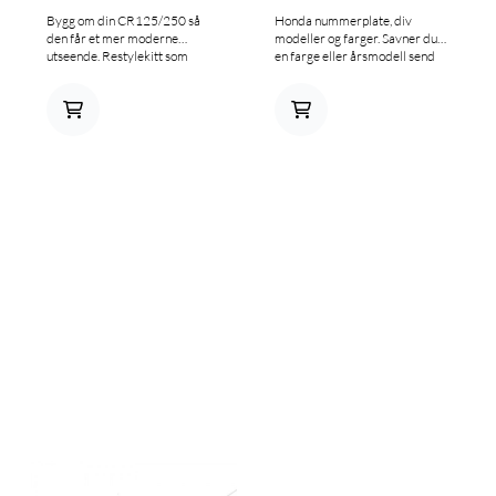
Bygg om din CR125/250 så
Honda nummerplate, div
den får et mer moderne
modeller og farger. Savner du
utseende. Restylekitt som
en farge eller årsmodell send
passer 02-07 CR125/250, se
oss en mail.
bilde for detaljer.