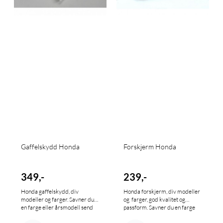
Gaffelskydd Honda
Forskjerm Honda
349,-
239,-
Honda gaffelskydd, div
Honda forskjerm, div modeller
modeller og farger. Savner du
og farger, god kvalitet og
en farge eller årsmodell send
passform. Savner du en farge
oss en mail.
eller årsmodell send oss en