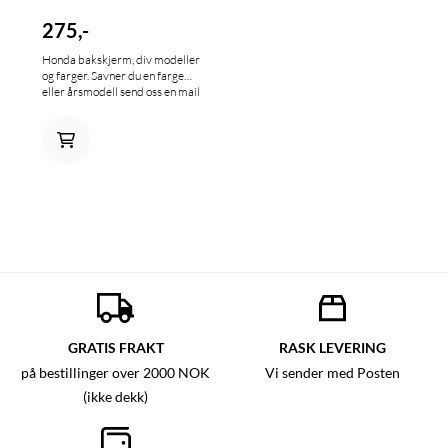
275,-
Honda bakskjerm, div modeller
og farger. Savner du en farge
eller årsmodell send oss en mail
på info@mxbike.no
GRATIS FRAKT
RASK LEVERING
på bestillinger over 2000 NOK
Vi sender med Posten
(ikke dekk)