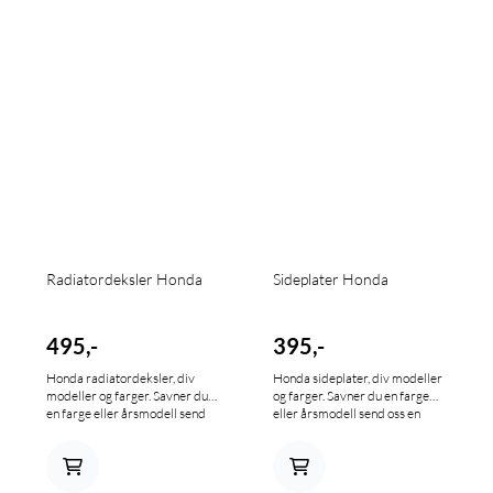
Radiatordeksler Honda
Sideplater Honda
495,-
395,-
Honda radiatordeksler, div
Honda sideplater, div modeller
modeller og farger. Savner du
og farger. Savner du en farge
en farge eller årsmodell send
eller årsmodell send oss en
oss en mail.
mail.