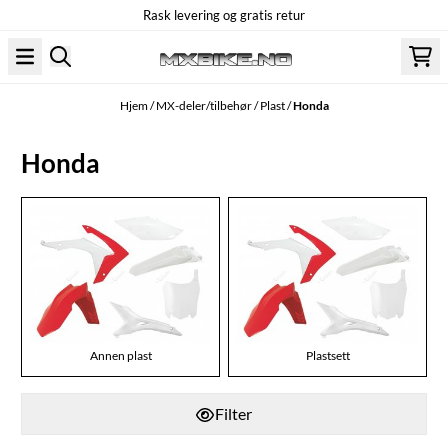
Rask levering og gratis retur
Hopp til innhold
Hjem
/
MX-deler/tilbehør
/
Plast
/
Honda
Honda
Annen plast
Plastsett
Filter