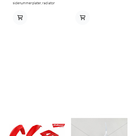
sidenummerplater, radiator
deksler og nummerplate.
Passer til CRF250R 2014 og
CRF450R 2013-> NB plast til
luftfilterboks følger ikke med i
kittet.