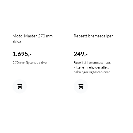
Moto-Master 270 mm
Repsett bremsecaliper
skive
1.695,-
249,-
270 mm flytende skive.
Repkitt til bremsecaliper,
kittene inneholder alle
pakninger og festepinner
nødvendige for å overhale
caliperen