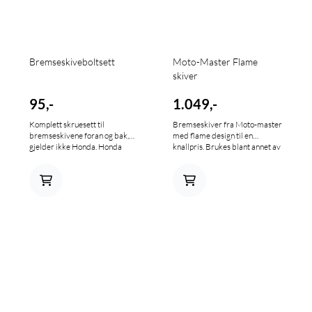
Bremseskiveboltsett
Moto-Master Flame
skiver
95,-
1.049,-
Komplett skruesett til
Bremseskiver fra Moto-master
bremseskivene foran og bak,
med flame design til en
gjelder ikke Honda. Honda
knallpris. Brukes blant annet av
settet inneholder 6 skruer og
KTM sitt fabrikkteam
6 muttere,skal du ha foran og
bak må du bestille 2 sett.