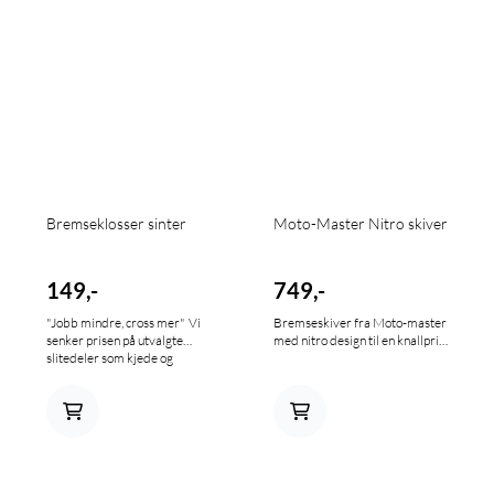
Bremseklosser sinter
Moto-Master Nitro skiver
149,-
749,-
"Jobb mindre, cross mer" Vi
Bremseskiver fra Moto-master
senker prisen på utvalgte
med nitro design til en knallpris.
slitedeler som kjede og
drevsett, bremseklosser,
hendler og kjedeføring slik at
du kan kjøre mer og jobbe
mindre. Sinterklosser med god
kvalitet til en bra pris. Vi har og
klosser til eldre sykler, send oss
en mail på info@mxbike.no hvis