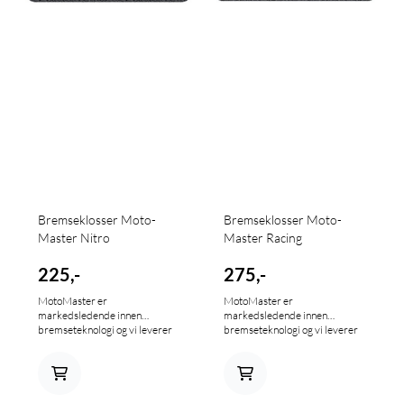
Bremseklosser Moto-
Bremseklosser Moto-
Master Nitro
Master Racing
225,-
275,-
MotoMaster er
MotoMaster er
markedsledende innen
markedsledende innen
bremseteknologi og vi leverer
bremseteknologi og vi leverer
flere forskjellige typer
flere forskjellige typer
bremseklosser tilpasset mange
bremseklosser tilpasset mange
forskjellige forhold. Klossene er
forskjellige forhold. Klossene er
sintrede hvilket gir umiddelbar
sintrede hvilket gir umiddelbar
bremsekraft og god slitestyrke,
bremsekraft og god slitestyrke,