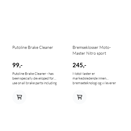
Putoline Brake Cleaner
Bremseklosser Moto-
Master Nitro sport
99,-
245,-
Putoline Brake Cleaner - has
MotoMaster er
been specially developed for
markedsledende innen
use on all brake parts including
bremseteknologi og vi leverer
master cylinders, callipers, and
flere forskjellige typer
discs. This exclusive, non-toxic
bremseklosser tilpasset mange
formula is safe and easy to use,
forskjellige forhold. Klossene er
and leaves no residue on
sintrede hvilket gir umiddelbar
cleaned components. 500 ml.
bremsekraft og god slitestyrke,
selv under ekstreme forhold.
Klossene gjør det lett å
disponere bremsekraften.
Klossene trenger minimal
innkjøring og fungerer optimalt