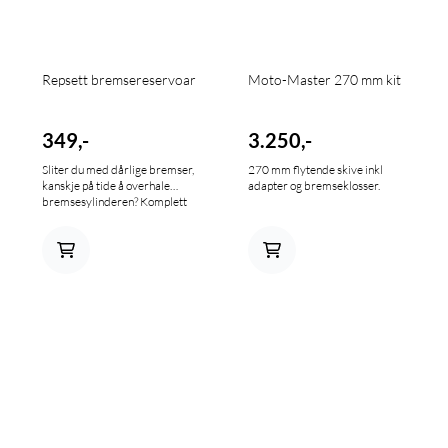
Repsett bremsereservoar
Moto-Master 270 mm kit
349,-
3.250,-
Sliter du med dårlige bremser,
270 mm flytende skive inkl
kanskje på tide å overhale
adapter og bremseklosser.
bremsesylinderen? Komplett
sett for renovering av for- eller
bakbremsereservoar.