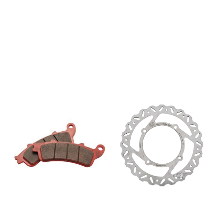
allerede etter 8 til 10
nedbremsinger. Vi lagerfører
følgende klosser: Nitro: En
billig og bra bremsekloss som
fungerer bra til MX og enduro,
god slitestyrke og funksjon i alle
typer vær. Nitro sport: Samme
som Nitro, men litt mykere,
hvilket gir mer bremsekraft og
bedre feedback til føreren.
Racing: En svært god allround
MX konkurransebremsekloss
med et høyt effekt/slitestyrke
forhold. Racing GP: En kloss
som gir 30% mer bremseeffekt
enn Racing klossene, tåler
svært høye temperaturer og
har en umiddelbar svært god
bremsekraft