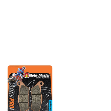
selv under ekstreme forhold.
selv under ekstreme forhold.
Klossene gjør det lett å
Klossene gjør det lett å
disponere bremsekraften.
disponere bremsekraften.
Klossene trenger minimal
Klossene trenger minimal
innkjøring og fungerer optimalt
innkjøring og fungerer optimalt
allerede etter 8 til 10
allerede etter 8 til 10
nedbremsinger. Vi lagerfører
nedbremsinger. Vi lagerfører
følgende klosser: Nitro: En
følgende klosser: Nitro: En
billig og bra bremsekloss som
billig og bra bremsekloss som
fungerer bra til MX og enduro,
fungerer bra til MX og enduro,
god slitestyrke og funksjon i alle
god slitestyrke og funksjon i alle
typer vær. Nitro sport: Samme
typer vær. Nitro sport: Samme
som Nitro, men litt mykere,
som Nitro, men litt mykere,
hvilket gir mer bremsekraft og
hvilket gir mer bremsekraft og
bedre feedback til føreren.
bedre feedback til føreren.
Racing: En svært god allround
Racing: En svært god allround
MX konkurransebremsekloss
MX konkurransebremsekloss
med et høyt effekt/slitestyrke
med et høyt effekt/slitestyrke
forhold. Racing GP: En kloss
forhold. Racing GP: En kloss
som gir 30% mer bremseeffekt
som gir 30% mer bremseeffekt
enn Racing klossene, tåler
enn Racing klossene, tåler
svært høye temperaturer og
svært høye temperaturer og
har en umiddelbar svært god
har en umiddelbar svært god
bremsekraft
bremsekraft