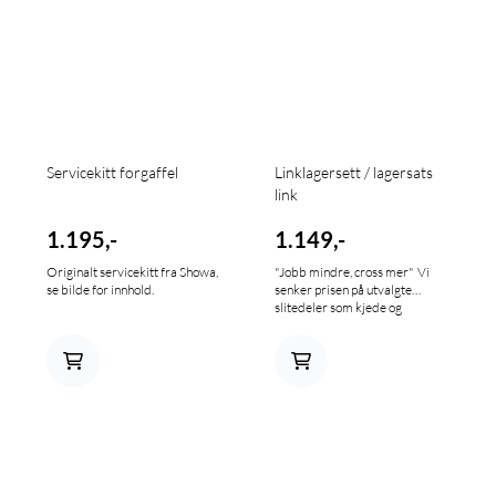
Servicekitt forgaffel
Linklagersett / lagersats
link
1.195,-
1.149,-
Originalt servicekitt fra Showa,
"Jobb mindre, cross mer" Vi
se bilde for innhold.
senker prisen på utvalgte
slitedeler som kjede og
drevsett, bremseklosser,
hendler, lagersett og
kjedeføring slik at du kan kjøre
mer og jobbe mindre. Dette
kittet inneholder alle lager,
simmringer, pinner og foringer
du trenger for å overhale linken.
Lagerene er produsert i 52000
lagerstål som er spesialherdet
og tilpasset for god passform og