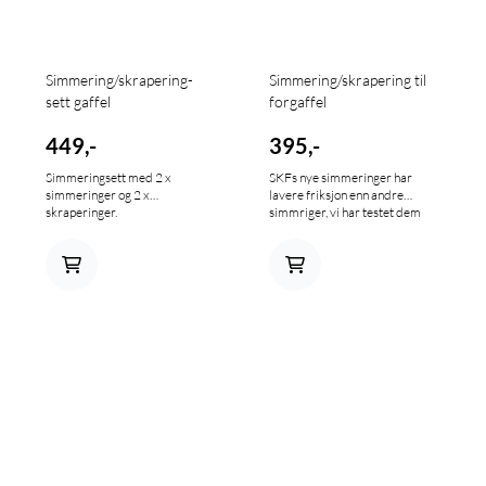
Simmering/skrapering-
Simmering/skrapering til
sett gaffel
forgaffel
449,-
395,-
Simmeringsett med 2 x
SKFs nye simmeringer har
simmeringer og 2 x
lavere friksjon enn andre
skraperinger.
simmriger, vi har testet dem
selv sammen med flere fører og
resultatet er overbevisende.
Laboratorietester har vist
mellom 20-45% lavere friksjon
på et krommet gaffelben, på et
TiN(Tinalox) behandlet
gaffelben er friksjonen opp til
75%lavere. NB! selges i sett
med 1 stk skrapering og 1 stk
simmering, skal du bytte på
begge gaffelbeina trenger du to
sett. HD utgaven har dobbel
leppe på skraperingen