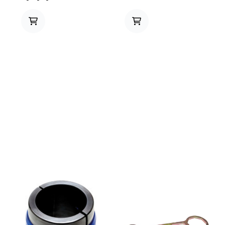
skaffer og styrke opp til 6,7
er pr stykk.
kg/mm for enkelte modeller.