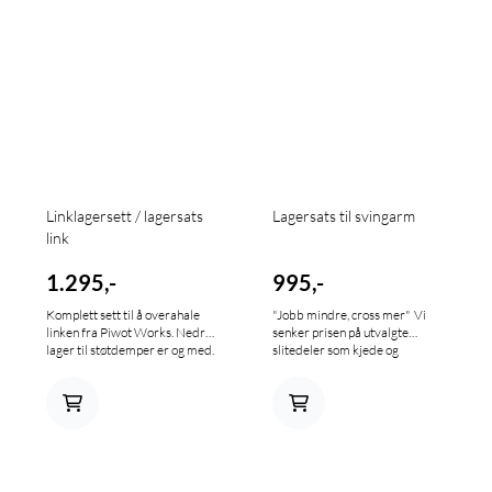
Linklagersett / lagersats
Lagersats til svingarm
link
1.295,-
995,-
Komplett sett til å overahale
"Jobb mindre, cross mer" Vi
linken fra Piwot Works. Nedre
senker prisen på utvalgte
lager til støtdemper er og med.
slitedeler som kjede og
drevsett, bremseklosser,
hendler, lagersett og
kjedeføring slik at du kan kjøre
mer og jobbe mindre. Komplett
sett med lager og foringer til
svingarmen. The most complete
swing arm repair kit on the
market. Shafts are