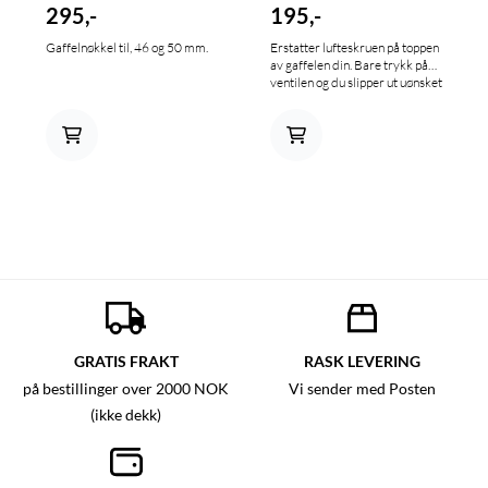
295,-
195,-
Gaffelnøkkel til, 46 og 50 mm.
Erstatter lufteskruen på toppen
av gaffelen din. Bare trykk på
ventilen og du slipper ut uønsket
luft fra gaffelen. Passer alle
SHOWA og KAYABA gafler.
Titan, rød eller blå.
Orange/Gull passer WP gafler.
GRATIS FRAKT
RASK LEVERING
på bestillinger over 2000 NOK
Vi sender med Posten
(ikke dekk)