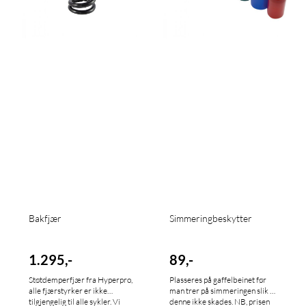
Bakfjær
Simmeringbeskytter
1.295,-
89,-
Støtdemperfjær fra Hyperpro,
Plasseres på gaffelbeinet før
alle fjærstyrker er ikke
man trer på simmeringen slik at
tilgjengelig til alle sykler. Vi
denne ikke skades. NB, prisen