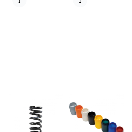
med fjær(er) foran og bak
med fjær(er) foran og bak
koster 3000 kr.
koster 3000 kr.
Illustrasjonsbilde.
Illustrasjonsbilde.