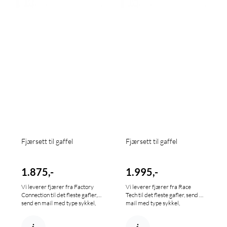
Fjærsett til gaffel
Fjærsett til gaffel
1.875,-
1.995,-
Vi leverer fjærer fra Factory
Vi leverer fjærer fra Race
Connection til det fleste gafler,
Tech til det fleste gafler, send en
send en mail med type sykkel,
mail med type sykkel,
årsmodell og din vekt så sørger
årsmodell og din vekt så sørger
vi for at du får rett fjær. Sett
vi for at du får rett fjær. Sett