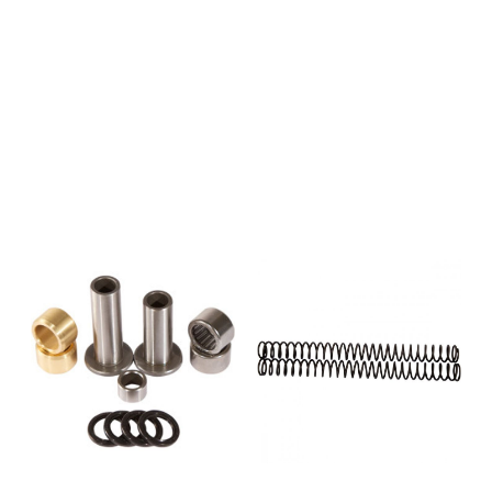
manufactured from heat
treated 52100 bearing steel.
Needle thrust bearings have
been replaced by Teflon
bearings.