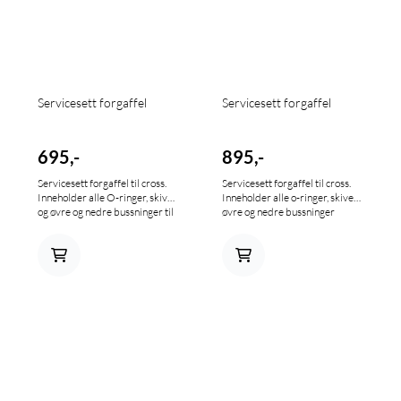
Servicesett forgaffel
Servicesett forgaffel
695,-
895,-
Servicesett forgaffel til cross.
Servicesett forgaffel til cross.
Inneholder alle O-ringer, skiver
Inneholder alle o-ringer, skiver,
og øvre og nedre bussninger til
øvre og nedre bussninger
to gaffelbein. Simmringer og
samt simmringer og
skraperinger må kjøpes
skraperinger til to gaffelbein.
separat. Illustrasjonsbilde
Illustrasjonsbilde