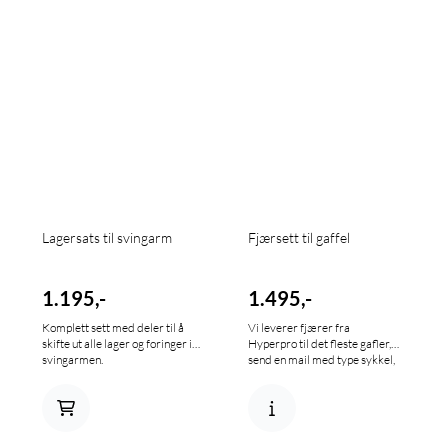
Lagersats til svingarm
Fjærsett til gaffel
1.195,-
1.495,-
Komplett sett med deler til å
Vi leverer fjærer fra
skifte ut alle lager og foringer i
Hyperpro til det fleste gafler,
svingarmen.
send en mail med type sykkel,
årsmodell og din vekt så sørger
vi for at du får rett fjær.
Illustrasjonsbilde.