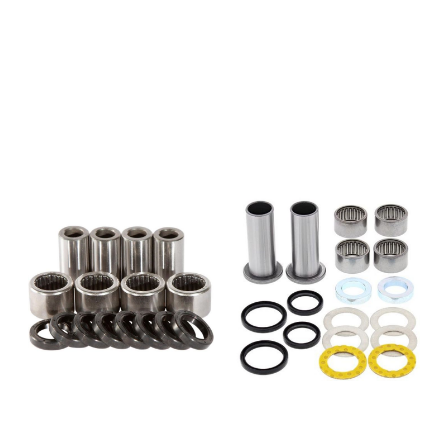
holdbarhet. Kittet inneholder
også det nedre lageret for
støtdemperen. (Illustrasjons
foto) Finner du ikke sykkelen
din i oversikten, kontakt oss på
info@mxbike.no