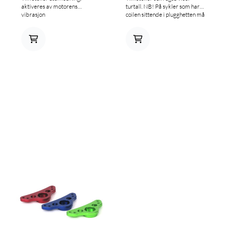
aktiveres av motorens
turtall. NB! På sykler som har
vibrasjon
coilen sittende i plugghetten må
wiren snurres rundt
plugghetten, se bilde.