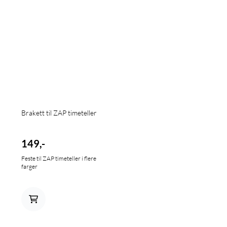
Brakett til ZAP timeteller
149,-
Feste til ZAP timeteller i flere
farger