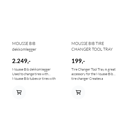
MOUSSE BIB
MOUSSE BIB TIRE
dekkomlegger
CHANGER TOOL TRAY
2.249,-
199,-
Mousse Bib dekkomlegger
Tire Changer Tool Tray A great
Used to change tires with
accessory for the Mousse Bib
Mousse Bib tubes or tires with
tire changer Creates a
standard inflatable tubes Only
convenient area for access to
takes a few minutes to change
tire irons, tools, rim-locks, valve
an off-road motorcycle tire
stem cores, etc., during a tire
Wheel rests at a comfortable
change – keeps tools within
working height Tire changer
arm’s reach Slips on and off the
frame adjusts to fit 18”, 19” and
multiple slots of the frame Can
21” wheel sizes Built-in bead
be set at four different height
breaker pops the most
settings Made of carbon steel
stubborn beads with ease Tires
with a silver zinc finish Size of
can be removed completely by
tray is 12” L x 5” W x 2” H