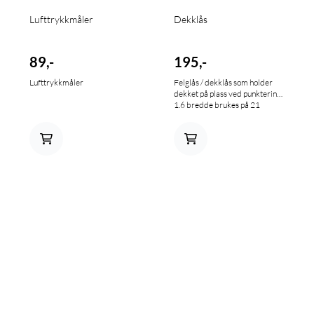
Lufttrykkmåler
Dekklås
89,-
195,-
Lufttrykkmåler
Felglås / dekklås som holder
dekket på plass ved punktering.
1.6 bredde brukes på 21
tommers forfelg og bakfelg 85
og 150 firetakt, 1.85 brukes
bak på 125 og 250 firetakt og
2.15 brukes stort sett på 250 og
450 firetakt.