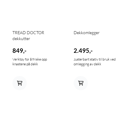
TREAD DOCTOR
Dekkomlegger
dekkutter
849,-
2.495,-
Verktøy for å friske opp
Justerbart stativ til bruk ved
knastene på dekk
omlegging av dekk