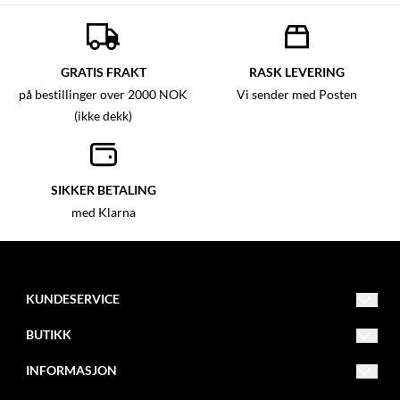
pushing down with the bead
breaker Assembles easily in
minutes with no tools required
Sammenleggbar
GRATIS FRAKT
RASK LEVERING
på bestillinger over 2000 NOK
Vi sender med Posten
(ikke dekk)
SIKKER BETALING
med Klarna
KUNDESERVICE
info@mxbike.no
BUTIKK
922 00 007
Vilkår
INFORMASJON
Eventyrveien 10B
Kontakt oss
Om oss
2016 Frogner