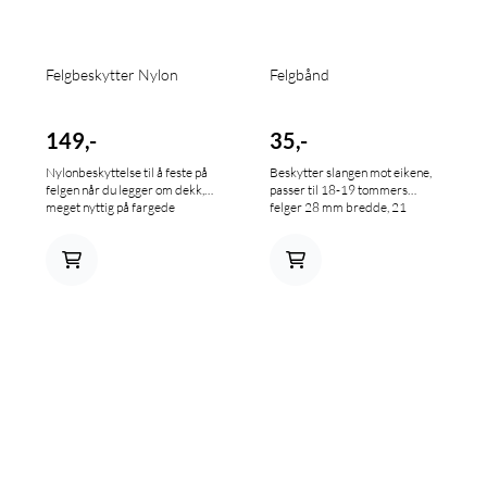
Felgbeskytter Nylon
Felgbånd
149,-
35,-
Nylonbeskyttelse til å feste på
Beskytter slangen mot eikene,
felgen når du legger om dekk,
passer til 18-19 tommers
meget nyttig på fargede
felger 28 mm bredde, 21
felgringer for å forhindre
tommer 25 mm bredde.
merker etter dekkspaken. Pris
er pr par inkl nylontråd.