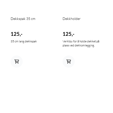
Dekkspak 35 cm
Dekkholder
125,-
125,-
35 cm lang dekkspak
Verktøy for å holde dekket på
plass ved dekkomlegging.