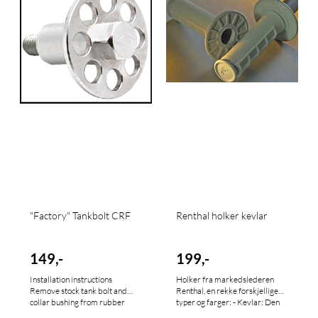
"Factory" Tankbolt CRF
Renthal holker kevlar
149,-
199,-
Installation instructions
Holker fra markedslederen
Remove stock tank bolt and
Renthal, en rekke forskjellige
collar bushing from rubber
typer og farger: - Kevlar: Den
grommet. Install Works Tank
utlimate holken, gir et svært