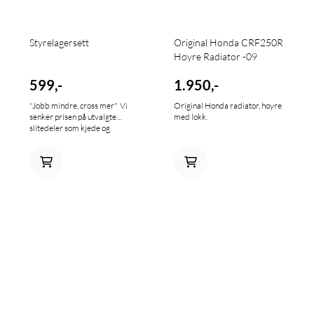
Styrelagersett
Original Honda CRF250R
Høyre Radiator -09
599,-
1.950,-
"Jobb mindre, cross mer" Vi
Original Honda radiator, høyre
senker prisen på utvalgte
med lokk.
slitedeler som kjede og
drevsett, bremseklosser,
hendler og kjedeføring slik at
du kan kjøre mer og jobbe
mindre. Inkluderer øvre og
nedre lager, samt simmringer.
Finner du ikke din sykkel, send
oss en mail på info@mxbike.no