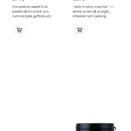
Komplett skruesett til all
"Jobb mindre, cross mer" Vi
plasten på din sykkel, dvs
senker prisen på utvalgte
nummerplate, gaffelskydd,
slitedeler som kjede og
radiatordeksler, sete,
drevsett, bremseklosser,
bakskjerm og sideplater. Inkl
hendler og kjedeføring slik at
bolter, skiver, muttere og
du kan kjøre mer og jobbe
aluminiums foringer.
mindre. Smidde clutchhendler
som bøyer seg i steden får å
knekke, svært god kvalitet og
passform.