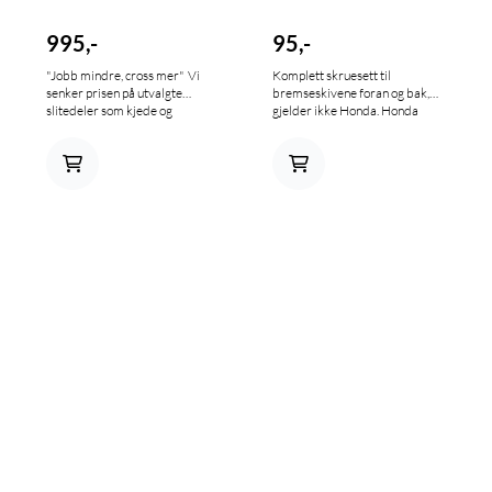
995,-
95,-
"Jobb mindre, cross mer" Vi
Komplett skruesett til
senker prisen på utvalgte
bremseskivene foran og bak,
slitedeler som kjede og
gjelder ikke Honda. Honda
drevsett, bremseklosser,
settet inneholder 6 skruer og
hendler, lagersett og
6 muttere,skal du ha foran og
kjedeføring slik at du kan kjøre
bak må du bestille 2 sett.
mer og jobbe mindre. Komplett
sett med lager og foringer til
svingarmen. The most complete
swing arm repair kit on the
market. Shafts are
manufactured from heat
treated 52100 bearing steel.
Needle thrust bearings have
been replaced by Teflon
bearings.