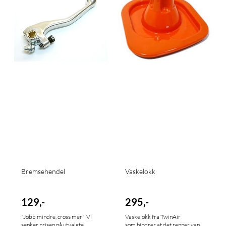
Bremsehendel
Vaskelokk
129,-
295,-
"Jobb mindre, cross mer" Vi
Vaskelokk fra TwinAir
senker prisen på utvalgte
som hindrer at det renner vann