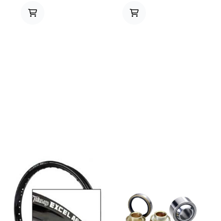
Bolt. IMPORTANT! Your tank
godt og behagelig grep og er
bolt does not require high
veldig slitesterk, leveres i
torque. One firm hand on a T-
grå/klar farge
handle is sufficient.