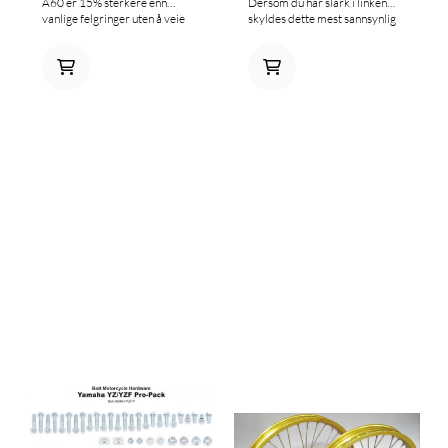
A60 er 15% sterkere enn
Dersom du har slark i linken
vanlige felgringer uten å veie
skyldes dette mest sannsynlig
noe mer. Felgringens V-form
slark i demperens nedre eller
gjør at leire ikke fester seg så
øvre lager. Finner du ikke din
lett. Finnes kun i svart med hvit
sykkel i oversikten, så send oss
dekorstripe.
en mail på info@mxbike.no.