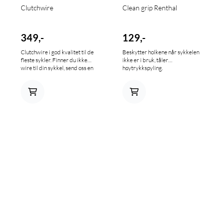
Clutchwire
Clean grip Renthal
349,-
129,-
Clutchwire i god kvalitet til de
Beskytter holkene når sykkelen
fleste sykler. Finner du ikke
ikke er i bruk, tåler
wire til din sykkel, send oss en
høytrykkspyling.
mail på info@mxbike.no