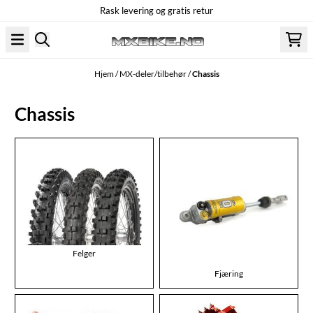
Rask levering og gratis retur
Hopp til innhold
Hjem
/
MX-deler/tilbehør
/
Chassis
Chassis
Felger
Fjæring