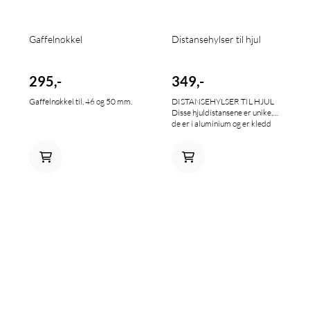
Gaffelnøkkel
Distansehylser til hjul
295,-
349,-
Gaffelnøkkel til, 46 og 50 mm.
DISTANSEHYLSER TIL HJUL
Disse hjuldistansene er unike,
de er i aluminium og er kledd
med stål på toppen, dette
holder vekten nede samtidig
som holdbarheten blir svært
bra.