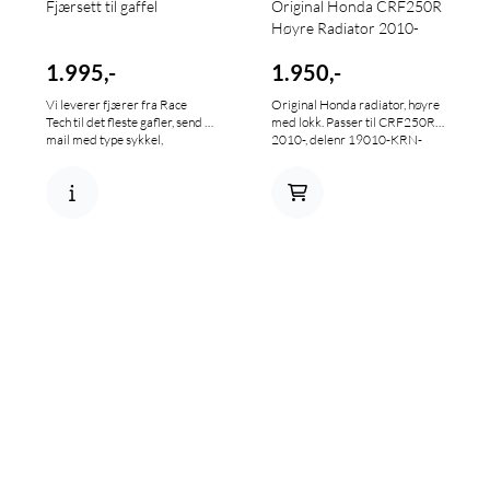
Fjærsett til gaffel
Original Honda CRF250R
Høyre Radiator 2010-
1.995,-
1.950,-
Vi leverer fjærer fra Race
Original Honda radiator, høyre
Tech til det fleste gafler, send en
med lokk. Passer til CRF250R
mail med type sykkel,
2010-, delenr 19010-KRN-
årsmodell og din vekt så sørger
305
vi for at du får rett fjær. Sett
med fjær(er) foran og bak
koster 3000 kr.
Illustrasjonsbilde.