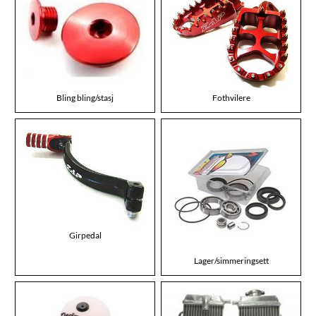
Bling bling/stasj
Fothvilere
Girpedal
Lager/simmeringsett