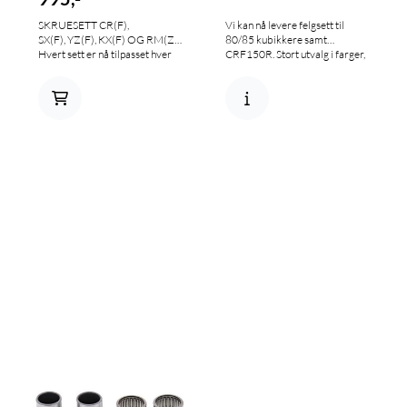
SKRUESETT CR(F),
Vi kan nå levere felgsett til
SX(F), YZ(F), KX(F) OG RM(Z)
80/85 kubikkere samt
Hvert sett er nå tilpasset hver
CRF150R. Stort utvalg i farger,
enkelt sykkel. Velg i menyen
ta kontakt. Ca 3 dagers
over og består av fra 170-210
leveringstid. Priseksempel:
deler.
16/19 felgsett fra HAAN: 9900
kr 16/19 felgsett fra Talon:
8900 kr 16/19 felgsett fra CC:
8900 kr