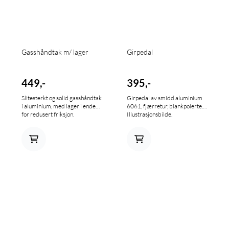
Gasshåndtak m/ lager
Girpedal
449,-
395,-
Slitesterkt og solid gasshåndtak
Girpedal av smidd aluminium
i aluminium, med lager i enden
6061, fjærretur, blankpolerte.
for redusert friksjon.
Illustrasjonsbilde.
Håndtaket tåler vesentlig mer
enn de originale
plasthåndtakene. Bildet er et
eksempelbilde og kan variere
noe i fra aktuell modell.