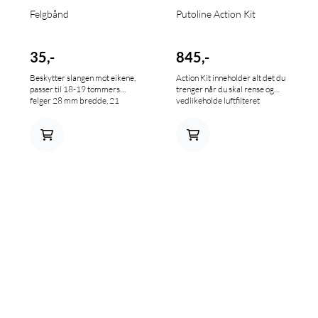
Felgbånd
Putoline Action Kit
35,-
845,-
Beskytter slangen mot eikene,
Action Kit inneholder alt det du
passer til 18-19 tommers
trenger når du skal rense og
felger 28 mm bredde, 21
vedlikeholde luftfilteret
tommer 25 mm bredde.
Innhold: 4 liter Action Cleaner
10 liters Action Cleaner-bøtte
med lokk Stativ til bunn av
bøtta som forhindrer luftfilteret
å komme i kontakt med smuss
og sand i bunden av bøtta 1 liter
Action Fluid 3 liters Action
Fluid-bøtte med lokk 10 gram
keramisk fett Action
filterklistermerke
Engangshansker