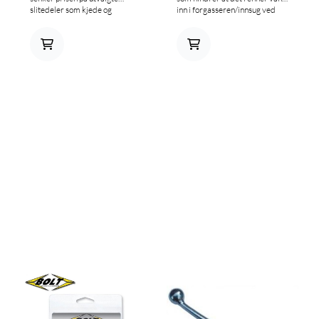
slitedeler som kjede og
inn i forgasseren/innsug ved
drevsett, bremseklosser,
vasking. Illustrasjonsbilde
hendler og kjedeføring slik at
du kan kjøre mer og jobbe
mindre. Smidde
bremsehendler som bøyer seg i
steden får å knekke, svært god
kvalitet og passform.