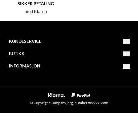
SIKKER BETALING
med Klarna
KUNDESERVICE
info@mxbike.no
BUTIKK
922 00 007
Vilkår
INFORMASJON
Eventyrveien 10B
Kontakt oss
Om oss
2016 Frogner
Opprett konto
Blogg
Logg inn
Nyhetsbrev
© Copyright Company, org. number xxxxxx-xxxx
Om informasjonskapsler