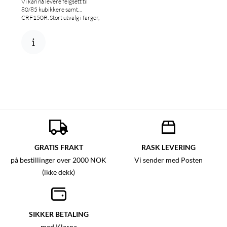
Vi kan nå levere felgsett til
80/85 kubikkere samt
CRF150R. Stort utvalg i farger,
ta kontakt. Ca 3 dagers
leveringstid. Priseksempel:
16/19 felgsett fra HAAN: 9900
kr 16/19 felgsett fra Talon:
8900 kr 16/19 felgsett fra CC:
8900 kr
GRATIS FRAKT
RASK LEVERING
på bestillinger over 2000 NOK
Vi sender med Posten
(ikke dekk)
SIKKER BETALING
med Klarna