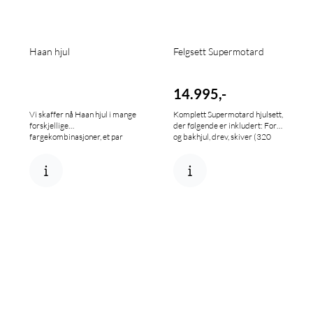
Haan hjul
Felgsett Supermotard
14.995,-
Vi skaffer nå Haan hjul i mange
Komplett Supermotard hjulsett,
forskjellige
der følgende er inkludert: For-
fargekombinasjoner, et par
og bakhjul, drev, skiver (320
ukers leveringstid. Finnes til
mm foran) adapter til
Honda, Kawasaki, KTM, Suzuki,
bremsecaliper. Blanke nav og
Husqvarna og Yamaha.
svarte felgringer til alle merker,
samt røde nav til Honda og
orange til KTM. Leveres til
Honda, Husaberg, Yamaha,
Suzuki, KTM og Kawasaki. Ca
10-14 dagers lev tid. Hjulene
bruker dine originale
avstandshylser. Forfelg 17 x
3.5, bakfelg 17 x 4.25