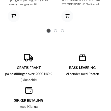
topp og bunnpakning, o-ring eksos,
PERFORMANCE FORGED 4-
pakning innsug og evt til
STROKE PISTONS Dedicated
eksosventil Illustrasjonsbilde.
forging Dome design Chrome
plated piston pin Dedicated rings
Horizontal slot pin oiling Pressure
seal groove Lightweight and
superior strength Improved flame
travel Maximum compression
and oil control Smooth edges for
improved combustion flow
GRATIS FRAKT
RASK LEVERING
på bestillinger over 2000 NOK
Vi sender med Posten
(ikke dekk)
SIKKER BETALING
med Klarna